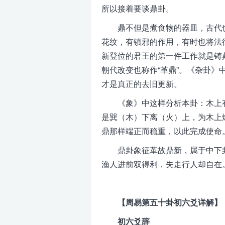
所以接着要谈鼎卦。
鼎不但是煮食物的器皿，古代
花纹，有镇邪的作用，有时也将法
新登位的君王的第一件工作就是铸
朝代改变也称作“革鼎”。《杂卦》
才是真正的去旧更新。
《象》中这样分析本卦：木上
是巽（木）下离（火）上，为木上
鼎那样端正而稳重，以此完成使命
鼎卦象征革故鼎新，属于中下
渔人进前双得利，失走行人却自在
【周易第五十卦初六爻详解】
初六爻辞