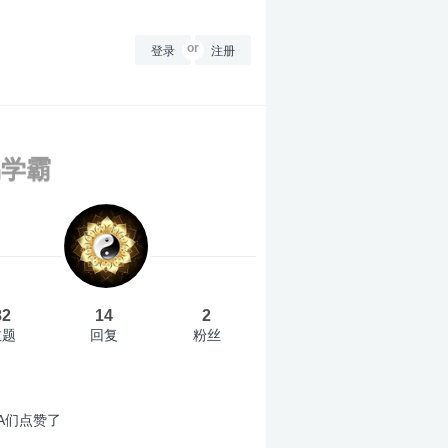
登录
or
注册
易学霸
82
14
2
主题
回复
粉丝
A们点赞了