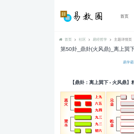
首页
首页
社区
易经哲学
主题详情页
第50卦_鼎卦(火风鼎)_离上巽下
易学霸
【
鼎卦：
离上巽下 - 火风鼎】