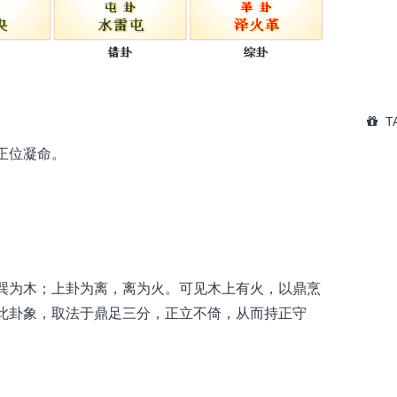
T
正位凝命。
巽为木；上卦为离，离为火。可见木上有火，以鼎烹
此卦象，取法于鼎足三分，正立不倚，从而持正守