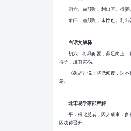
初六。鼎颠趾，利出否。得妾
象曰：鼎颠趾，未悖也。利出
白话文解释
初六：将鼎倾覆，鼎足向上，
得子，没有灾祸。
《象辞》说：将鼎倾覆，这不
意。
北宋易学家邵雍解
平：得此爻者，因人成事，多
因功得晋升。