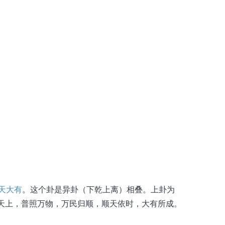
天大有
。这个卦是异卦（下乾上离）相叠。上卦为
天上，普照万物，万民归顺，顺天依时，大有所成。