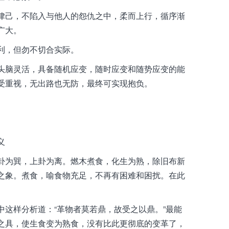
律己，不陷入与他人的怨仇之中，柔而上行，循序渐
广大。
利，但勿不切合实际。
头脑灵活，具备随机应变，随时应变和随势应变的能
受重视，无出路也无防，最终可实现抱负。
义
卦为巽，上卦为离。燃木煮食，化生为熟，除旧布新
之象。煮食，喻食物充足，不再有困难和困扰。在此
中这样分析道：“革物者莫若鼎，故受之以鼎。”最能
之具，使生食变为熟食，没有比此更彻底的变革了，