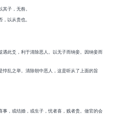
以其子，无咎。
否，以从贵也。
筮遇此爻，利于清除恶人。以无子而纳妾。因纳妾而
是悖乱之举。清除朝中恶人，这是听从了上面的旨
喜事，或结婚，或生子，忧者喜，贱者贵。做官的会