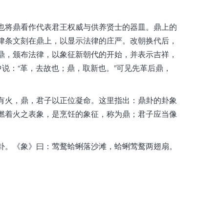
也将鼎看作代表君王权威与供养贤士的器皿。鼎上的
律条文刻在鼎上，以显示法律的庄严。改朝换代后，
鼎，颁布法律，以象征新朝代的开始，并表示吉祥，
中说：“革，去故也；鼎，取新也。”可见先革后鼎，
有火，鼎，君子以正位凝命。这里指出：鼎卦的卦象
燃着火之表象，是烹饪的象征，称为鼎；君子应当像
。
卦。《象》曰：莺鹜蛤蜊落沙滩，蛤蜊莺鹜两翅扇。
。