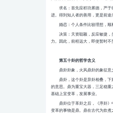
求名：首先应积功累德，严于
进。得到知人者的善用，更是前途
婚恋：个人条件比较理想，顺
决策：天资聪颖，反应敏捷，
力。因此，前程远大，即使暂时不
第五十卦的哲学含义
鼎卦卦象，火风鼎卦的象征意
鼎卦，这个卦是异卦相叠，下
的意思。鼎为重宝大器，三足稳重
基础上宜变革，发展事业。
鼎卦位于革卦之后，《序卦》
变革的事物是鼎。鼎在古代为炊煮