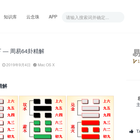
知识库
云念珠
APP
 — 周易64卦精解
1
2019年9月4日
Mac OS X
精解
T