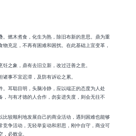
叠。燃木煮食，化生为熟，除旧布新的意思。鼎为重
食物充足，不再有困难和困扰。在此基础上宜变革，
烹饪之象，鼎有去旧立新，改过迁善之意。
但诸事不宜迟滞，及防有诉讼之累。
件。耳聪目明，头脑冷静，应以端正的态度为人处
备，与有才德的人合作，勿妄进失度，则会无往不
以比较顺利地发展自己的商业活动，遇到困难也能够
常竞争活动，无轻举妄动和邪思，刚中自守，商业可
空，必败业。