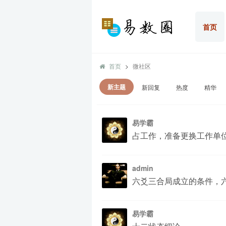
首页
首页
微社区
新主题
新回复
热度
精华
易学霸
占工作，准备更换工作单
admin
六爻三合局成立的条件，
易学霸