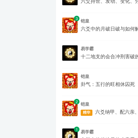
六爻持世、发动、变化、
3
铠皇
六爻中的月破日破与如何
易学霸
十二地支的会合冲刑害破
铠皇
卦气：五行的旺相休囚死
2
铠皇
六爻纳甲、配六亲
精华
1
易学霸