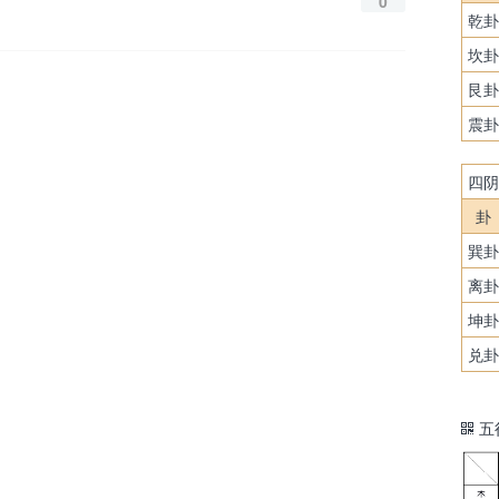
0
乾卦
坎卦
艮卦
震卦
四阴
卦
巽卦
离卦
坤卦
兑卦
五