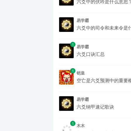
六爻中的伏吟是什么意思
易学霸
六爻中的司令和未来令是
1
易学霸
六爻口诀汇总
1
铠皇
空亡是六爻预测中的重要
易学霸
六爻纳甲速记歌诀
1
木木