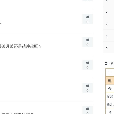
0
空
0
日破月破还是越冲越旺？
八
0
1
乾
金
0
父亲
西北
马
0