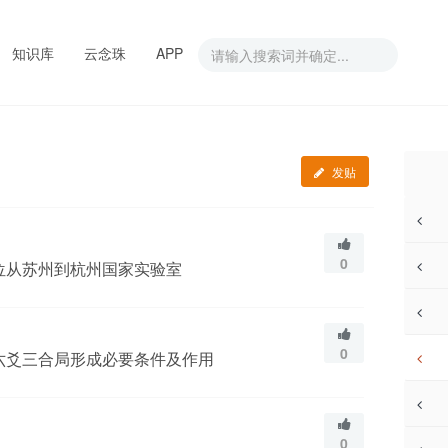
知识库
云念珠
APP
发贴
0
位从苏州到杭州国家实验室
0
六爻三合局形成必要条件及作用
0