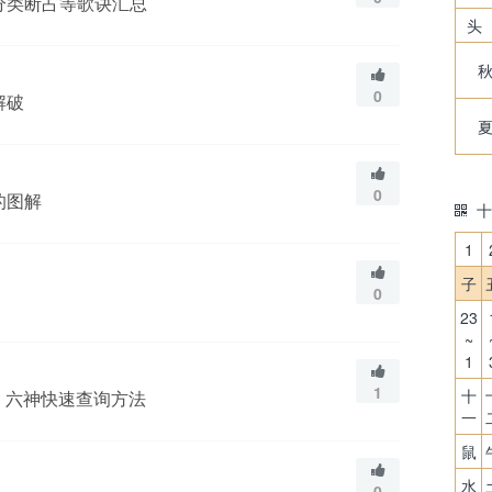
分类断占等歌诀汇总
头
0
解破
0
的图解
十
1
子
0
23
~
1
1
十
、六神快速查询方法
一
鼠
水
0