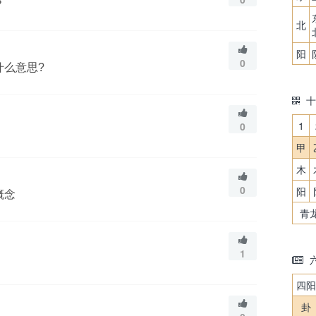
？
北
阳
0
什么意思?
十
1
0
甲
木
0
阳
概念
青
1
四阳
卦