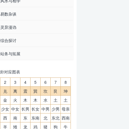
风水与相学
易数杂谈
灵异漫诌
综合探讨
站务与拓展
卦对应图表
2
3
4
5
6
7
8
兑
离
震
巽
坎
艮
坤
金
火
木
木
水
土
土
少女
中女
长男
长女
中男
少男
母亲
西
南
东
东南
北
东北
西南
羊
雉
龙
鸡
猪
狗
牛