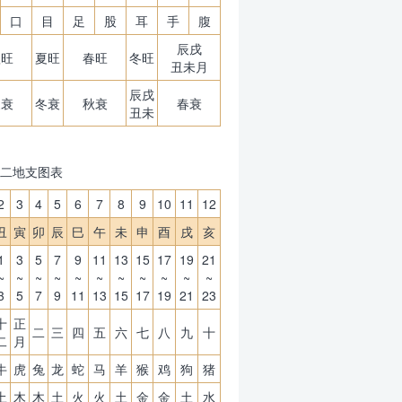
口
目
足
股
耳
手
腹
辰戌
秋旺
夏旺
春旺
冬旺
丑未月
辰戌
夏衰
冬衰
秋衰
春衰
丑未
二地支图表
2
3
4
5
6
7
8
9
10
11
12
丑
寅
卯
辰
巳
午
未
申
酉
戌
亥
1
3
5
7
9
11
13
15
17
19
21
~
~
~
~
~
~
~
~
~
~
~
3
5
7
9
11
13
15
17
19
21
23
十
正
二
三
四
五
六
七
八
九
十
二
月
牛
虎
兔
龙
蛇
马
羊
猴
鸡
狗
猪
土
木
木
土
火
火
土
金
金
土
水