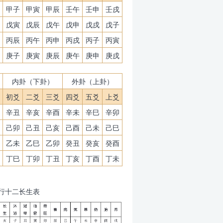
甲子
甲寅
甲辰
壬午
壬申
壬戌
戊寅
戊辰
戊午
戊申
戊戌
戊子
丙辰
丙午
丙申
丙戌
丙子
丙寅
庚子
庚寅
庚辰
庚午
庚申
庚戌
内卦（下卦）
外卦（上卦）
初爻
二爻
三爻
四爻
五爻
上爻
辛丑
辛亥
辛酉
辛未
辛巳
辛卯
己卯
己丑
己亥
己酉
己未
己巳
乙未
乙巳
乙卯
癸丑
癸亥
癸酉
丁巳
丁卯
丁丑
丁亥
丁酉
丁未
行十二长生表