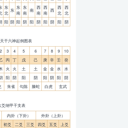
东
东
东
东
西
西
西
西
东
南
西
北
北
南
南
南
南
北
北
阴
阳
阴
阳
阴
阳
阴
阳
阴
阳
阴
天干六神起例图表
2
3
4
5
6
7
8
9
10
乙
丙
丁
戊
己
庚
辛
壬
癸
木
火
火
土
土
金
金
水
水
阴
阳
阴
阳
阴
阳
阴
阳
阴
龙
朱雀
勾陈
螣蛇
白虎
玄武
六爻纳甲干支表
内卦（下卦）
外卦（上卦）
初爻
二爻
三爻
四爻
五爻
上爻