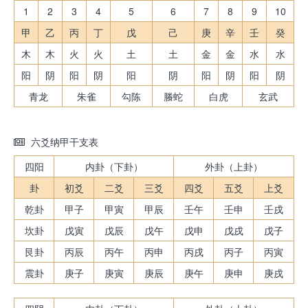
1
2
3
4
5
6
7
8
9
10
甲
乙
丙
丁
戊
己
庚
辛
壬
癸
木
木
火
火
土
土
金
金
水
水
阳
阴
阳
阴
阳
阴
阳
阴
阳
阴
青龙
朱雀
勾陈
螣蛇
白虎
玄武
六爻纳甲干支表
四阳
内卦（下卦）
外卦（上卦）
卦
初爻
二爻
三爻
四爻
五爻
上爻
乾卦
甲子
甲寅
甲辰
壬午
壬申
壬戌
坎卦
戊寅
戊辰
戊午
戊申
戊戌
戊子
艮卦
丙辰
丙午
丙申
丙戌
丙子
丙寅
震卦
庚子
庚寅
庚辰
庚午
庚申
庚戌