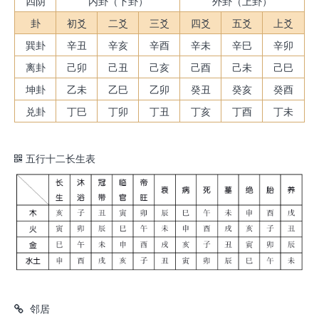
四阴
内卦（下卦）
外卦（上卦）
卦
初爻
二爻
三爻
四爻
五爻
上爻
巽卦
辛丑
辛亥
辛酉
辛未
辛巳
辛卯
离卦
己卯
己丑
己亥
己酉
己未
己巳
坤卦
乙未
乙巳
乙卯
癸丑
癸亥
癸酉
兑卦
丁巳
丁卯
丁丑
丁亥
丁酉
丁未
五行十二长生表
邻居