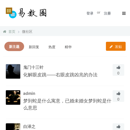
登录
or
注册
首页
微社区
新主题
发贴
新回复
热度
精华
鬼门十三针
0
化解眼皮跳——右眼皮跳凶兆的办法
admin
0
梦到蛇是什么寓意，已婚未婚女梦到蛇是什
么意思
白泽之