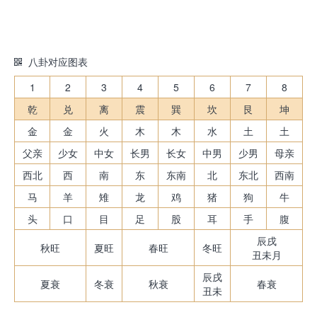
八卦对应图表
1
2
3
4
5
6
7
8
乾
兑
离
震
巽
坎
艮
坤
金
金
火
木
木
水
土
土
父亲
少女
中女
长男
长女
中男
少男
母亲
西北
西
南
东
东南
北
东北
西南
马
羊
雉
龙
鸡
猪
狗
牛
头
口
目
足
股
耳
手
腹
辰戌
秋旺
夏旺
春旺
冬旺
丑未月
辰戌
夏衰
冬衰
秋衰
春衰
丑未