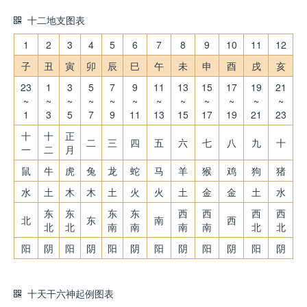
十二地支图表
1
2
3
4
5
6
7
8
9
10
11
12
子
丑
寅
卯
辰
巳
午
未
申
酉
戌
亥
23
1
3
5
7
9
11
13
15
17
19
21
~
~
~
~
~
~
~
~
~
~
~
~
1
3
5
7
9
11
13
15
17
19
21
23
十
十
正
二
三
四
五
六
七
八
九
十
一
二
月
鼠
牛
虎
兔
龙
蛇
马
羊
猴
鸡
狗
猪
水
土
木
木
土
火
火
土
金
金
土
水
东
东
东
东
西
西
西
西
北
东
南
西
北
北
南
南
南
南
北
北
阳
阴
阳
阴
阳
阴
阳
阴
阳
阴
阳
阴
十天干六神起例图表