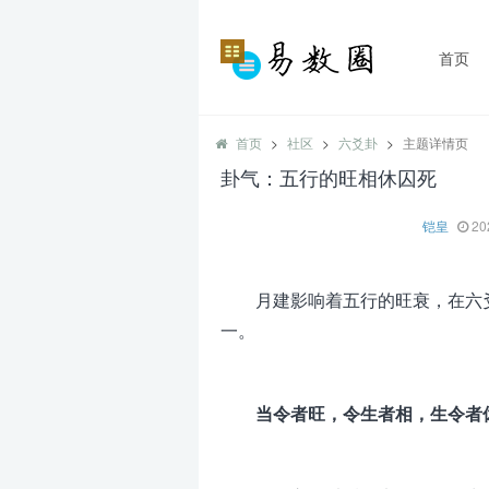
首页
首页
社区
六爻卦
主题详情页
卦气：五行的旺相休囚死
铠皇
20
月建影响着五行的旺衰，在六
一。
当令者旺，令生者相，生令者