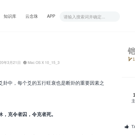
知识库
云念珠
APP
1
20年3月21日
Mac OS X 10_15_3
爻卦中，每个爻的五行旺衰也是断卦的重要因素之
休，克令者囚，令克者死。
T