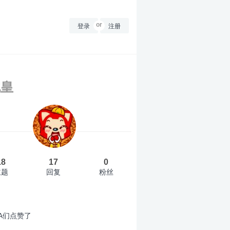
登录
or
注册
铠皇
18
17
0
主题
回复
粉丝
A们点赞了