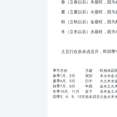
春（立春以后）木最旺，因为
夏（立夏以后）火最旺，因为
秋（立秋以后）金最旺，因为
冬（立冬以后）水最旺，因为
土五行在辰未戌丑月，即四季
季节
月份
月建
旺
相
休
囚
春季
1月、2月
寅卯
木
火
水
金
夏季
4月、5月
巳午
火
土
木
水
秋季
7月、8月
申酉
金
水
土
火
冬季
10月、11月
亥子
水
木
金
土
四季
3、6、9、12月
辰未戌丑
土
金
火
木