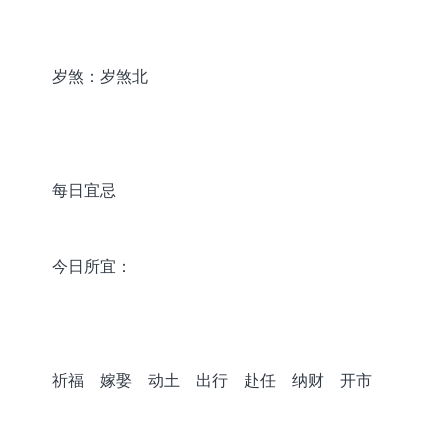
岁煞：岁煞北
每日宜忌
今日所宜：
祈福 嫁娶 动土 出行 赴任 纳财 开市