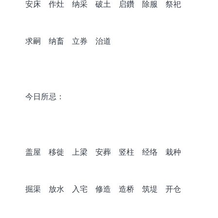
安床 作灶 纳采 破土 启鑽 除服 祭祀
求嗣 纳畜 立券 治道
今日所忌：
盖屋 移徙 上梁 安葬 竖柱 经络 栽种
掘渠 放水 入宅 修造 造桥 筑堤 开仓