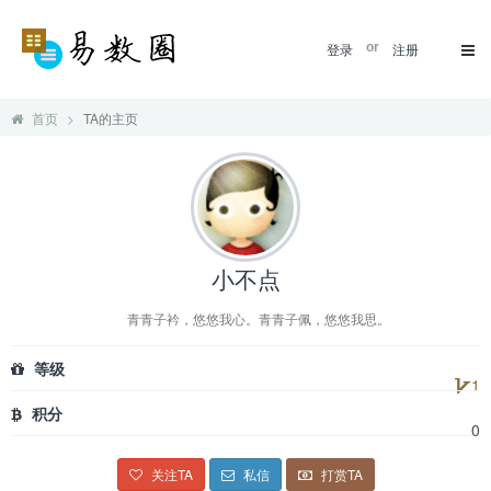
登录
or
注册
首页
TA的主页
小不点
青青子衿，悠悠我心。青青子佩，悠悠我思。
等级
1
积分
0
关注TA
私信
打赏TA