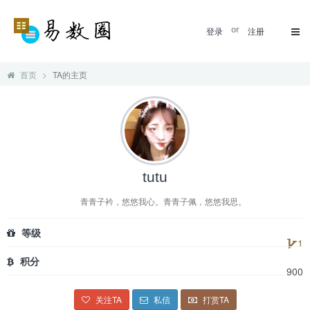
登录
or
注册
首页
TA的主页
tutu
青青子衿，悠悠我心。青青子佩，悠悠我思。
等级
1
积分
900
关注TA
私信
打赏TA