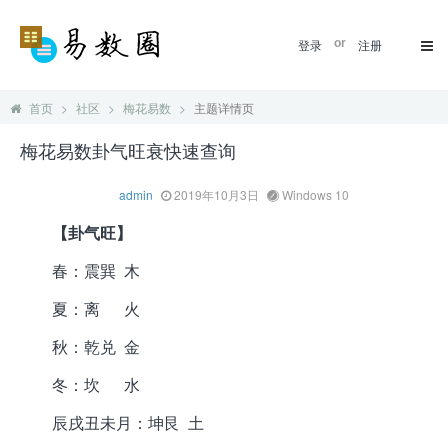
登录
or
注册
首页
社区
梅花易数
主题详情页
梅花易数卦气旺衰快速查询
admin
2019年10月3日
Windows 10
【卦气旺】
春：震巽 木
夏：离 火
秋：乾兑 金
冬：坎 水
辰戌丑未月：坤艮 土