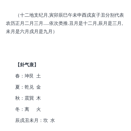
（十二地支纪月,寅卯辰巳午未申酉戌亥子丑分别代表
农历正月二月三月.....依次类推.丑月是十二月,辰月是三月,
未月是六月
戌
月是九月）
【卦气衰】
春：坤艮 土
夏：
乾兑 金
秋：
震巽 木
冬：
离 火
辰戌丑未月：坎 水