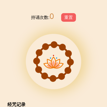
0
持诵次数:
重置
经咒记录