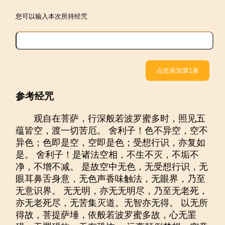
您可以输入本次所持经咒
点击添加第
1
条
参考经咒
观自在菩萨，行深般若波罗蜜多时，照见五
蕴皆空，渡一切苦厄。 舍利子！色不异空，空不
异色；色即是空，空即是色；受想行识，亦复如
是。 舍利子！是诸法空相，不生不灭，不垢不
净，不增不减。 是故空中无色，无受想行识，无
眼耳鼻舌身意，无色声香味触法，无眼界，乃至
无意识界。 无无明，亦无无明尽，乃至无老死，
亦无老死尽，无苦集灭道。无智亦无得。 以无所
得故，菩提萨埵，依般若波罗蜜多故，心无罣