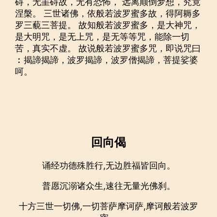
碍，无罣碍故，无有恐怖， 远离颠倒梦想，究竟
涅槃。 三世诸佛，依般若波罗蜜多故，得阿耨多
罗三藐三菩提。 故知般若波罗蜜多，是大神咒，
是大明咒，是无上咒，是无等等咒，能除一切
苦，真实不虚。 故说般若波罗蜜多咒，即说咒曰
︰揭諦揭諦，波罗揭諦，波罗僧揭諦，菩提娑婆
呵。
回向偈
诵经功德殊胜行,无边胜福皆回向。
普愿沉溺诸众生,速往无量光佛刹。
十方三世一切佛,一切菩萨摩诃萨,摩诃般若波罗